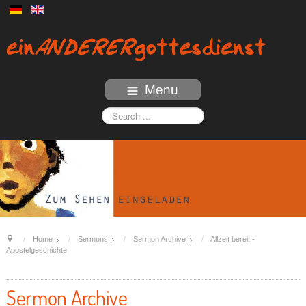
Menu
Home
Sermons
Sermon Archive
Allzeit bereit -
Apostelgeschichte
Sermon Archive