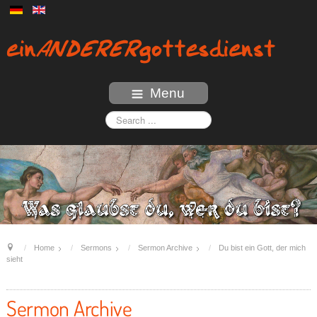
Menu
Home
Sermons
Sermon Archive
Du bist ein Gott, der mich
sieht
Sermon Archive