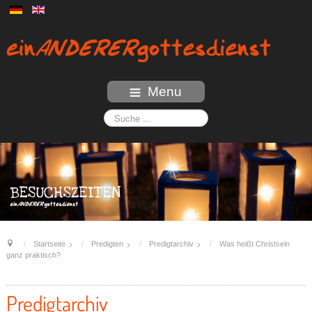
Menu
Startseite
Predigten
Predigtarchiv
Was heißt Christsein
ganz praktisch?
Predigtarchiv