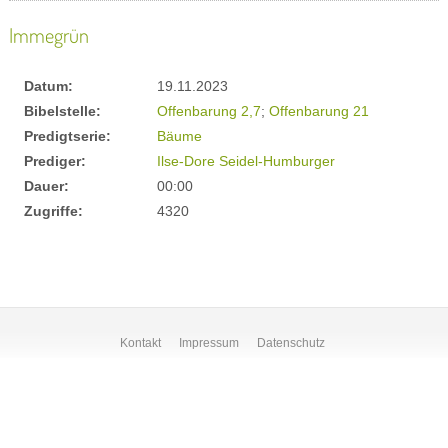
Immegrün
Datum:
19.11.2023
Bibelstelle:
Offenbarung 2,7
;
Offenbarung 21
Predigtserie:
Bäume
Prediger:
Ilse-Dore Seidel-Humburger
Dauer:
00:00
Zugriffe:
4320
Kontakt
Impressum
Datenschutz
© 2003 - 2018 eAg - ein
ANDERER
gottesdienst :: CVJM und KG St.Bernhardt
zum Hohenkreuz in Esslingen am Neckar