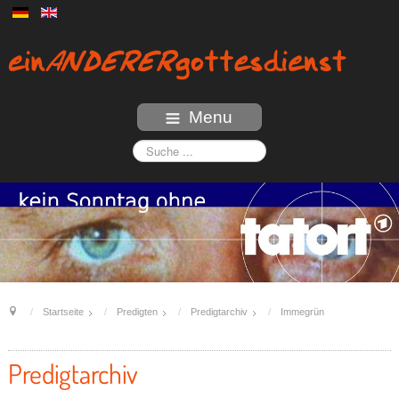
Menu
Startseite
Predigten
Predigtarchiv
Immegrün
Predigtarchiv