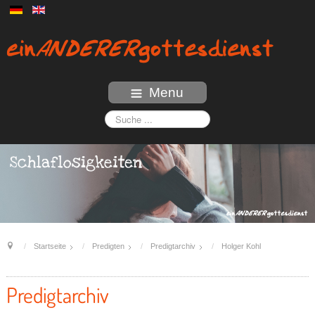
Menu
Startseite
Predigten
Predigtarchiv
Holger Kohl
Predigtarchiv