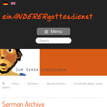
Menu
Home
Sermons
Sermon Archive
Ich will dich lieben, meine
Stärke
Sermon Archive