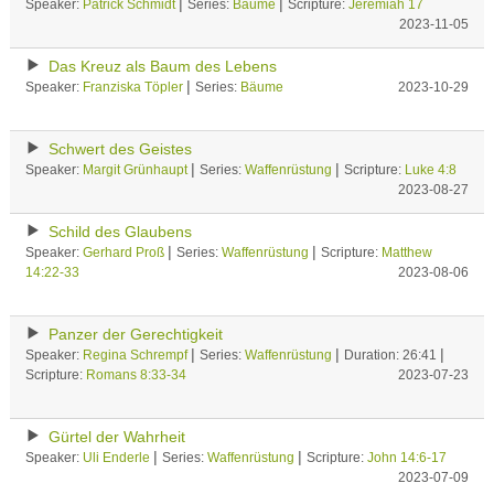
|
|
Speaker:
Patrick Schmidt
Series:
Bäume
Scripture:
Jeremiah 17
2023-11-05
Das Kreuz als Baum des Lebens
|
Speaker:
Franziska Töpler
Series:
Bäume
2023-10-29
Schwert des Geistes
|
|
Speaker:
Margit Grünhaupt
Series:
Waffenrüstung
Scripture:
Luke 4:8
2023-08-27
Schild des Glaubens
|
|
Speaker:
Gerhard Proß
Series:
Waffenrüstung
Scripture:
Matthew
14:22-33
2023-08-06
Panzer der Gerechtigkeit
|
|
|
Speaker:
Regina Schrempf
Series:
Waffenrüstung
Duration: 26:41
Scripture:
Romans 8:33-34
2023-07-23
Gürtel der Wahrheit
|
|
Speaker:
Uli Enderle
Series:
Waffenrüstung
Scripture:
John 14:6-17
2023-07-09