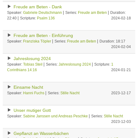
Freude am Beten - Dank
|
|
Speaker:
Gabriele Deutschmann
Series:
Freude am Beten
Duration:
|
22:40
Scripture:
Psalm 136
2024-02-18
Freude am Beten - Einführung
|
|
Speaker:
Franziska Töpler
Series:
Freude am Beten
Duration: 18:17
2024-02-04
Jahreslosung 2024
|
|
Speaker:
Tobias Steil
Series:
Jahreslosung 2024
Scripture:
1
Corinthians 14:16
2024-01-21
Einsame Nacht
|
Speaker:
Hanni Fuchs
Series:
Stille Nacht
2023-12-17
Unser mutiger Gott
|
Speaker:
Sabine Janssen und Andreas Peschke
Series:
Stille Nacht
2023-12-03
Gepflanzt an Wasserbächen