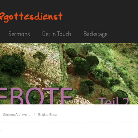
Sermons
Get in Touch
Backstage
Sermon Archive
Brigitte Bunz
e