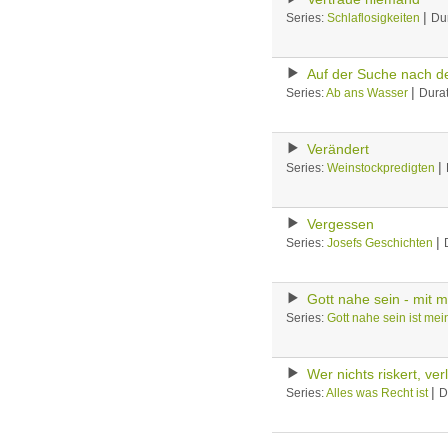
|
Series:
Schlaflosigkeiten
Du
Auf der Suche nach de
|
Series:
Ab ans Wasser
Durat
Verändert
|
Series:
Weinstockpredigten
Vergessen
|
Series:
Josefs Geschichten
Gott nahe sein - mit 
Series:
Gott nahe sein ist mei
Wer nichts riskert, verl
|
Series:
Alles was Recht ist
D