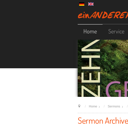
Home
Service
Home
Sermons
Sermon Archiv