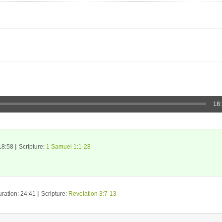
18
|
 18:58
Scripture:
1 Samuel 1:1-28
|
ration: 24:41
Scripture:
Revelation 3:7-13