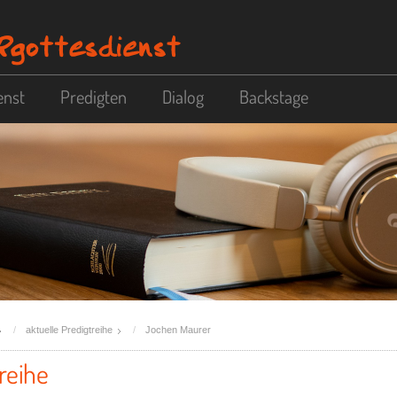
enst
Predigten
Dialog
Backstage
aktuelle Predigtreihe
Jochen Maurer
reihe