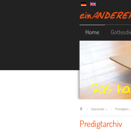
Home
Gottesdi
Startseite
Predigten
Predigtarchiv