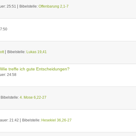
|
uer: 25:51
Bibelstelle:
Offenbarung 2,1-7
27:50
|
ott
Bibelstelle:
Lukas 19,41
 Wie treffe ich gute Entscheidungen?
uer: 24:58
|
Bibelstelle:
4. Mose 6,22-27
|
auer: 21:42
Bibelstelle:
Hesekiel 36,26-27