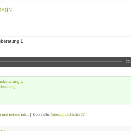
MANN
beratung 1
22
gsberatung 1
sberatung
|
er und nehme mit…
Bibelstelle:
Apostelgeschichte 27