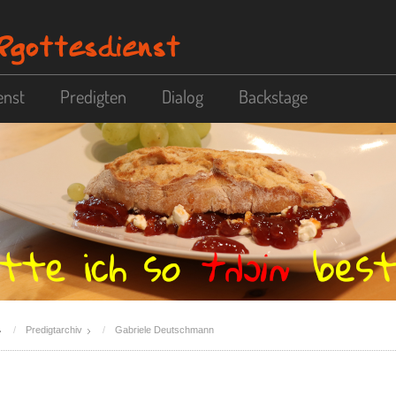
enst
Predigten
Dialog
Backstage
Predigtarchiv
Gabriele Deutschmann