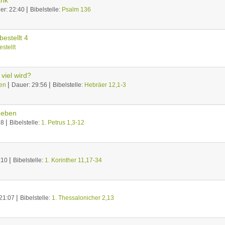
ank
|
er: 22:40
Bibelstelle:
Psalm 136
bestellt 4
estellt
viel wird?
|
|
en
Dauer: 29:56
Bibelstelle:
Hebräer 12,1-3
Leben
|
28
Bibelstelle:
1. Petrus 1,3-12
|
:10
Bibelstelle:
1. Korinther 11,17-34
|
 21:07
Bibelstelle:
1. Thessalonicher 2,13