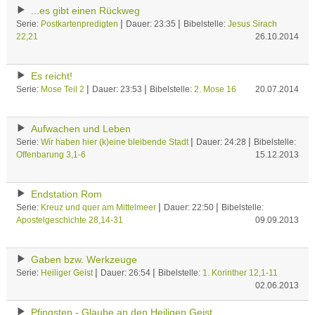
...es gibt einen Rückweg
|
|
Serie:
Postkartenpredigten
Dauer: 23:35
Bibelstelle:
Jesus Sirach
22,21
26.10.2014
Es reicht!
|
|
Serie:
Mose Teil 2
Dauer: 23:53
Bibelstelle:
2. Mose 16
20.07.2014
Aufwachen und Leben
|
|
Serie:
Wir haben hier (k)eine bleibende Stadt
Dauer: 24:28
Bibelstelle:
Offenbarung 3,1-6
15.12.2013
Endstation Rom
|
|
Serie:
Kreuz und quer am Mittelmeer
Dauer: 22:50
Bibelstelle:
Apostelgeschichte 28,14-31
09.09.2013
Gaben bzw. Werkzeuge
|
|
Serie:
Heiliger Geist
Dauer: 26:54
Bibelstelle:
1. Korinther 12,1-11
02.06.2013
Pfingsten - Glaube an den Heiligen Geist